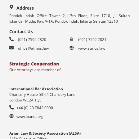
Address
Pondok Indah Office Tower 2, 17th Floor, Suite 1710, Jl. Sultan
Iskandar Muda, Kav. V-TA, Pondok Indah, Jakarta Selatan 12310
Contact Us
(021) 7592 2820
(021) 7592 2821
office@atmos.law
www.atmos.law
Strategic Cooperation
Our Attorneys are member of:
International Bar Association
Chancery House 53-64 Chancery Lane
London WC2A 1QS
+44 (0) 20 7842 0090
www.ibanet.org
Asian Law & Society Association (ALSA)
ALSA Executive Office