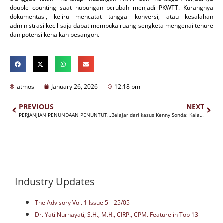
double counting saat hubungan berubah menjadi PKWTT. Kurangnya
dokumentasi, keliru mencatat tanggal konversi, atau kesalahan
administrasi kecil saja dapat membuka ruang sengketa mengenai tenure
dan potensi kenaikan pesangon.
atmos
January 26, 2026
12:18 pm
PREVIOUS
NEXT
PERJANJIAN PENUNDAAN PENUNTUTAN (DPA): ANGIN SEGAR BAGI KORPORASI
Belajar dari kasus Kenny Sonda: Kala InHouse Councel bisa dipidana karena dianggap memberikan nasihat yang tidak tepat kepada korporasi
Industry Updates
The Advisory Vol. 1 Issue 5 – 25/05
Dr. Yati Nurhayati, S.H., M.H., CIRP., CPM. Feature in Top 13