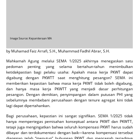
Image Source: Kepaniteraan MA
by Muhamad Faiz Arrafi, S.H., Muhammad Fadhil Abrar, S.H.
Mahkamah Agung melalui SEMA 1/2025 akhirnya menegaskan satu
pedoman penting yang selama bertahun-tahun menimbulkan
ketidakpastian bagi pelaku usaha: Apakah masa kerja PKWT dapat
digabung dengan PKWTT saat menghitung pesangon? SEMA ini
memberikan kepastian bahwa masa kerja PKWT tidak boleh digabung,
dan hanya masa kerja PKWTT yang menjadi dasar perhitungan
pesangon. Dengan demikian, penyimpangan dalam putusan PHI yang
sebelumnya membebani perusahaan dengan tenure agregat kini tidak
lagi dapat dipertahankan.
Bagi perusahaan, kepastian ini sangat signifikan. SEMA 1/2025 tidak
hanya mempertegas pemisahan konseptual antara PKWT dan PKWTT,
tetapi juga mengingatkan bahwa seluruh kompensasi PKWT harus sudah
dibayar dan terdokumentasi dengan baik—karena kompensasi tersebut
dianggap telah “menutup” hubungan PKWT dan mencegah terjadinya