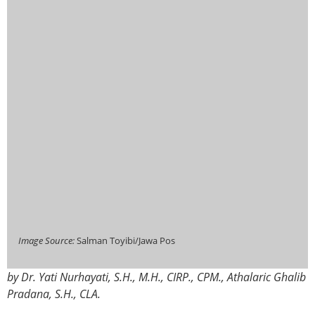
Image Source:
Salman Toyibi/Jawa Pos
by Dr. Yati Nurhayati, S.H., M.H., CIRP., CPM., Athalaric Ghalib
Pradana, S.H., CLA.